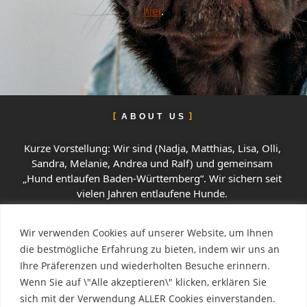
hier
.
ABOUT US
Kurze Vorstellung: Wir sind (Nadja, Matthias, Lisa, Olli, 
Sandra, Melanie, Andrea und Ralf) und gemeinsam 
„Hund entlaufen Baden-Württemberg“. Wir sichern seit 
vielen Jahren entlaufene Hunde. 
Wir verwenden Cookies auf unserer Website, um Ihnen
die bestmögliche Erfahrung zu bieten, indem wir uns an
SEITEN
Ihre Präferenzen und wiederholten Besuche erinnern.
Home
Wenn Sie auf \"Alle akzeptieren\" klicken, erklären Sie
sich mit der Verwendung ALLER Cookies einverstanden.
Impressum